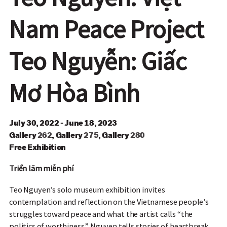
Nam Peace Project
Teo Nguyễn: Giấc
Mơ Hòa Bình
July 30, 2022 - June 18, 2023
Gallery
262
,
Gallery
275
,
Gallery
280
Free Exhibition
Triển lãm miễn phí
Teo Nguyen’s solo museum exhibition invites
contemplation and reflection on the Vietnamese people’s
struggles toward peace and what the artist calls “the
politics of worthiness.” Nguyen tells stories of heartbreak,