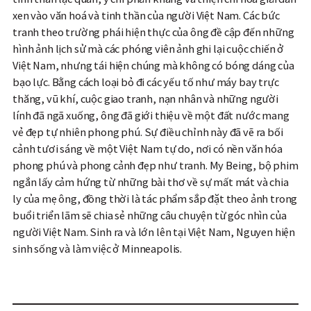
xen vào văn hoá và tinh thần của người Việt Nam. Các bức
tranh theo trường phái hiện thực của ông đề cập đến những
hình ảnh lịch sử mà các phóng viên ảnh ghi lại cuộc chiến ở
Việt Nam, nhưng tái hiện chúng mà không có bóng dáng của
bạo lực. Bằng cách loại bỏ đi các yếu tố như máy bay trực
thăng, vũ khí, cuộc giao tranh, nạn nhân và những người
lính đã ngã xuống, ông đã giới thiệu về một đất nước mang
vẻ đẹp tự nhiên phong phú. Sự điều chỉnh này đã vẽ ra bối
cảnh tươi sáng về một Việt Nam tự do, nơi có nền văn hóa
phong phú và phong cảnh đẹp như tranh. My Being, bộ phim
ngắn lấy cảm hứng từ những bài thơ về sự mất mát và chia
ly của mẹ ông, đồng thời là tác phẩm sắp đặt theo ảnh trong
buổi triển lãm sẽ chia sẻ những câu chuyện từ góc nhìn của
người Việt Nam. Sinh ra và lớn lên tại Việt Nam, Nguyen hiện
sinh sống và làm việc ở Minneapolis.