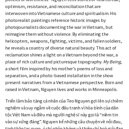
optimism, resistance, and reconciliation that are
interwoven into Vietnamese culture and spiritualism. His
photorealist paintings reference historic images by
photojournalists documenting the war in Vietnam, but
reimagine them without violence. By eliminating the
helicopters, weapons, fighting, victims, and fallen soldiers,
he reveals a country of diverse natural beauty. This act of
reclamation shines a light on a Vietnam beyond the war, a
place of rich culture and picturesque topography.
My Being
,
a short film inspired by his mother’s poems of loss and
separation, and a photo-based installation in the show
present narratives from a Vietnamese perspective. Born and
raised in Vietnam, Nguyen lives and works in Minneapolis.
Triển lãm bảo tàng cá nhân của Teo Nguyen gợi lên sự chiêm
nghiệm và suy ngẫm về cuộc đấu tranh vì hòa bình của dân
tộc Việt Nam và điều mà người nghệ sĩ này gọi là “niềm tin
vào sự xứng đáng”. Nguyen kể những câu chuyện về nỗi đau,
tinh thần lạc quan, ý chí phản kháng và thiện chí hoà giải đan